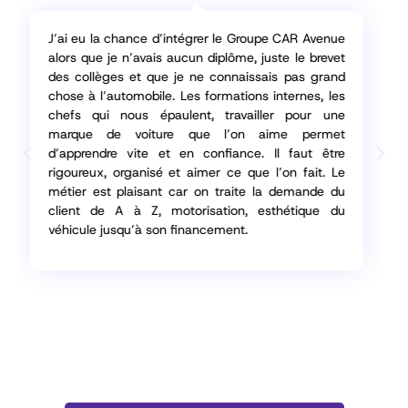
D’abord il a fallu casser les clichés dans mon
entourage du type ”ça salit les mains !”. Le métier
de mécanicien n’est plus du tout celui d’il y a 50
ans ! Les progrès sont tels que des outils et des
machines nous aident à nous protéger et à
accomplir nos tâches. L’autre cliché à
déconstruire est celui d’un métier réservé aux
seuls hommes or ce métier s’adresse à tous. Ce
qui me plait dans ce métier c’est l’approche
manuelle et le constat concret des résultats
obtenus. Et puis, il faut se former régulièrement
aux évolutions du métier. C’est un métier que l’on
peut comparer à celui d’un médecin où l’on fait un
diagnostic et où l’on intervient de façon quasi
chirurgicale pour réparer, ma fierté est d’arriver à
redonner vie à un véhicule que l’on m’a confié.