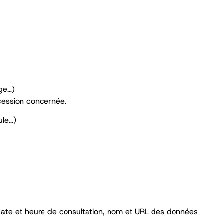
ge…)
cession concernée.
ule…)
, date et heure de consultation, nom et URL des données