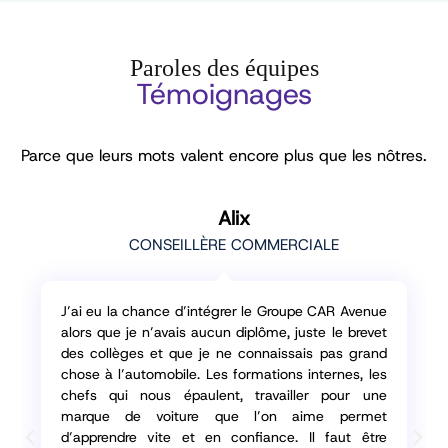
Paroles des équipes
Témoignages
Parce que leurs mots valent encore plus que les nôtres.
Manon
MÉCANICIENNE
D’abord il a fallu casser les clichés dans mon
entourage du type ”ça salit les mains !”. Le métier
de mécanicien n’est plus du tout celui d’il y a 50
ans ! Les progrès sont tels que des outils et des
machines nous aident à nous protéger et à
accomplir nos tâches. L’autre cliché à
déconstruire est celui d’un métier réservé aux