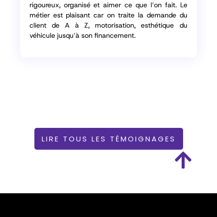
seuls hommes or ce métier s’adresse à tous. Ce
qui me plait dans ce métier c’est l’approche
manuelle et le constat concret des résultats
obtenus. Et puis, il faut se former régulièrement
aux évolutions du métier. C’est un métier que l’on
peut comparer à celui d’un médecin où l’on fait un
diagnostic et où l’on intervient de façon quasi
chirurgicale pour réparer, ma fierté est d’arriver à
redonner vie à un véhicule que l’on m’a confié.
LIRE TOUS LES TÉMOIGNAGES